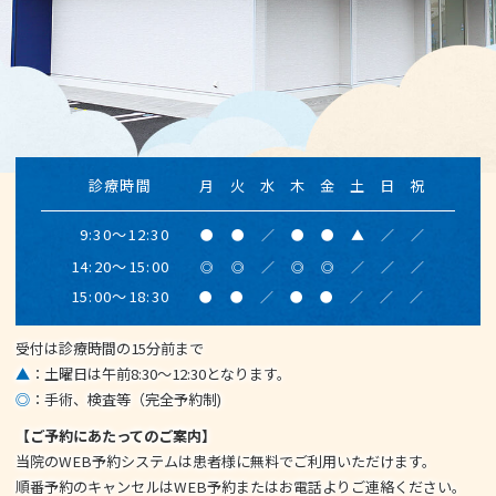
診療時間
月
火
水
木
金
土
日
祝
9:30～12:30
●
●
／
●
●
▲
／
／
14:20～15:00
◎
◎
／
◎
◎
／
／
／
駐車場20台完備
15:00～18:30
●
●
／
●
●
／
／
／
受付は診療時間の15分前まで
▲
：土曜日は午前8:30～12:30となります。
◎
：手術、検査等（完全予約制)
【ご予約にあたってのご案内】
当院のWEB予約システムは患者様に無料でご利用いただけます。
順番予約のキャンセルはWEB予約またはお電話よりご連絡ください。