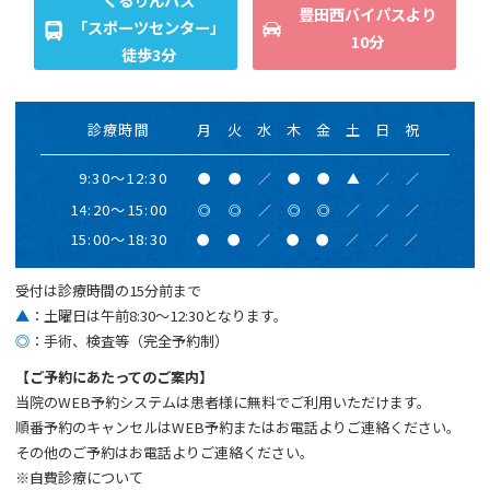
日進市民会館近く
駐車場20台完備
くるりんバス
豊田西バイパスより
「スポーツセンター」
10分
徒歩3分
診療時間
月
火
水
木
金
土
日
祝
9:30～12:30
●
●
／
●
●
▲
／
／
14:20～15:00
◎
◎
／
◎
◎
／
／
／
15:00～18:30
●
●
／
●
●
／
／
／
受付は診療時間の15分前まで
▲
：土曜日は午前8:30～12:30となります。
◎
：手術、検査等（完全予約制）
【ご予約にあたってのご案内】
当院のWEB予約システムは患者様に無料でご利用いただけます。