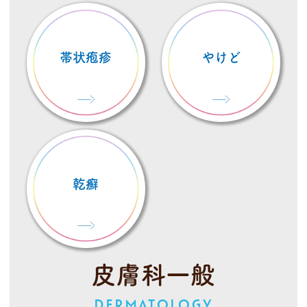
帯状疱疹
やけど
乾癬