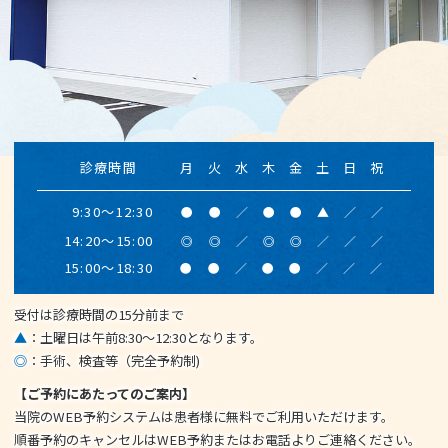
診療時間
月
火
水
木
金
土
日
祝
9:30～12:30
●
●
／
●
●
▲
／
／
14:20～15:00
◎
◎
／
◎
◎
／
／
／
駐車場20台完備
15:00～18:30
●
●
／
●
●
／
／
／
受付は診療時間の15分前まで
▲
：土曜日は午前8:30～12:30となります。
◎
：手術、検査等（完全予約制)
【ご予約にあたってのご案内】
当院のWEB予約システムは患者様に無料でご利用いただけます。
順番予約のキャンセルはWEB予約またはお電話よりご連絡ください。