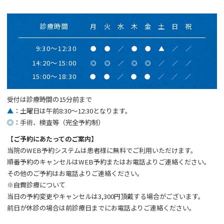
診療時間
月
火
水
木
金
土
日
祝
9:30～12:30
●
●
／
●
●
▲
／
／
14:20～15:00
◎
◎
／
◎
◎
／
／
／
15:00～18:30
●
●
／
●
●
／
／
／
受付は診療時間の15分前まで
▲
：土曜日は午前8:30～12:30となります。
◎
：手術、検査等（完全予約制）
【ご予約にあたってのご案内】
当院のWEB予約システムは患者様に無料でご利用いただけます。
順番予約のキャンセルはWEB予約またはお電話よりご連絡ください。
その他のご予約はお電話よりご連絡ください。
※自費診療について
当日の予約変更やキャンセルは3,300円頂戴する場合がございます。
前日が休診の場合は前診療日までにお電話よりご連絡ください。