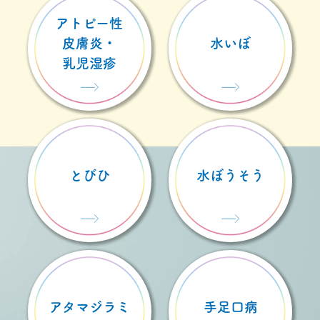
アトピー性
皮膚炎・
水いぼ
乳児湿疹
とびひ
水ぼうそう
アタマジラミ
手足口病